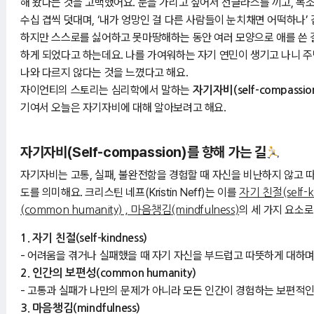
해 왔다는 것을 고백했어요. 눈을 가리고 싶어서 선글라스를 끼고, 목
수십 겹씩 덧대며, ‘내가 엉망인 걸 다른 사람들이 눈치채면 어떡하나’
하지만 스스로를 싫어하고 못마땅해하는 동안 여러 모양으로 애를 쓴 
하게 되었다고 하는데요. 나를 가여워하는 자기 연민이 생기고 나니 주
나와 다르지 않다는 것을 느꼈다고 해요.
자이언티의 스토리는 심리학에서 말하는
자기자비(self-compassio
기여서 오늘은 자기자비에 대해 알아보려고 해요.
자기자비(Self-compassion)를 향해 가는 길
자기자비는 고통, 실패, 불완전함을 경험할 때 자신을 비난하지 않고 
도를 의미해요. 크리스틴 네프(Kristin Neff)는 이를
자기 친절(self-
의 세 가지 요소로
(common humanity) , 마음챙김(mindfulness)
1. 자기 친절(self-kindness)
- 어려움을 겪거나 실패했을 때 자기 자신을 부드럽고 따뜻하게 대하며
2. 인간의 보편성(common humanity)
- 고통과 실패가 나만의 문제가 아니라 모든 인간이 경험하는 보편적인
3. 마음챙김(mindfulness)