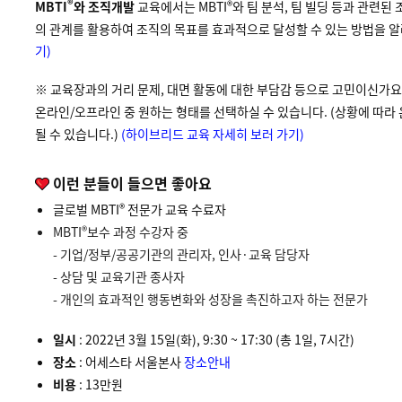
®
®
MBTI
와 조직개발
교육에서는 MBTI
와 팀 분석, 팀 빌딩 등과 관련
의 관계를 활용하여 조직의 목표를 효과적으로 달성할 수 있는 방법을 
기)
※ 교육장과의 거리 문제, 대면 활동에 대한 부담감 등으로 고민이신가
온라인/오프라인 중 원하는 형태를 선택하실 수 있습니다. (상황에 따라
될 수 있습니다.)
(하이브리드 교육 자세히 보러 가기)
이런 분들이 들으면 좋아요
®
글로벌 MBTI
전문가 교육 수료자
®
MBTI
보수 과정 수강자 중
- 기업/정부/공공기관의 관리자, 인사·교육 담당자
- 상담 및 교육기관 종사자
- 개인의 효과적인 행동변화와 성장을 촉진하고자 하는 전문가
일시
: 2022년 3월 15일(화), 9:30 ~ 17:30 (총 1일, 7시간)
장소
: 어세스타 서울본사
장소안내
비용
: 13만원