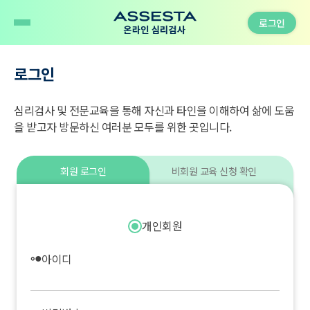
로그인
로그인
심리검사 및 전문교육을 통해 자신과 타인을 이해하여 삶에 도움
을 받고자 방문하신 여러분 모두를 위한 곳입니다.
회원 로그인
비회원 교육 신청 확인
로
로
그
그
인
인
전
개인회원
체
폼
loginForm
아이디
hdr_strong