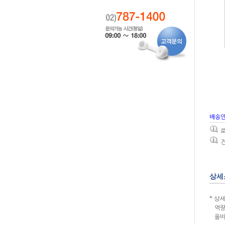
배송
로
상세
* 상
역량
올바