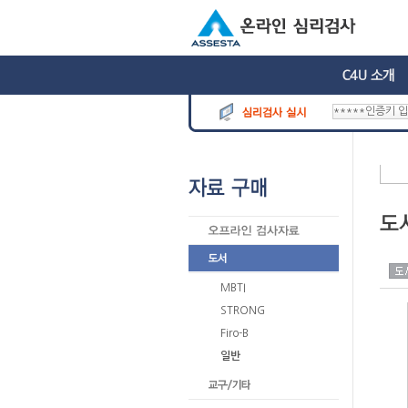
MBTI
STRONG
Firo-B
일반