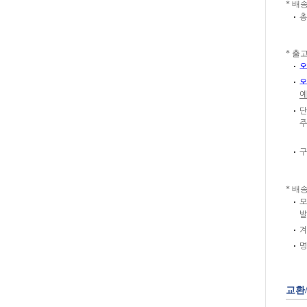
* 배
총
* 출
오
오
예
단
주
구
* 배
모
발
겨
명
교환