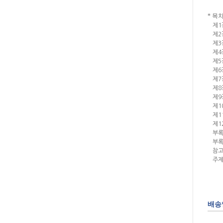
* 목
제1
제2
제3
제4
제5
제6
제7
제8
제9
제1
제1
제1
부록
부록
참
주제
배송