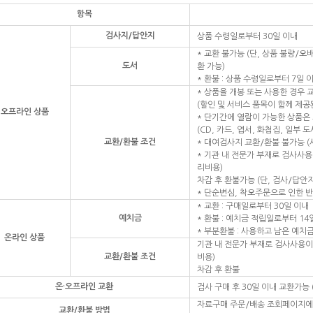
항목
검사지/답안지
상품 수령일로부터 30일 이내
* 교환 불가능 (단, 상품 불량/
도서
환 가능)
* 환불 : 상품 수령일로부터 7일 
* 상품을 개봉 또는 사용한 경우 
(할인 및 서비스 품목이 함께 제공
오프라인 상품
* 단기간에 열람이 가능한 상품은 
(CD, 카드, 엽서, 화첩집, 일부 도
교환/환불 조건
* 대여검사지 교환/환불 불가능 
* 기관 내 전문가 부재로 검사사용
리비용)
차감 후 환불가능 (단, 검사/답안
* 단순변심, 착오주문으로 인한 
* 교환 : 구매일로부터 30일 이내
예치금
* 환불 : 예치금 적립일로부터 14
* 부분환불 : 사용하고 남은 예치금
온라인 상품
기관 내 전문가 부재로 검사사용이
교환/환불 조건
비용)
차감 후 환불
온·오프라인 교환
검사 구매 후 30일 이내 교환가능
자료구매 주문/배송 조회페이지에서
교환/환불 방법