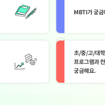
MBTI가 궁금
초/중/고/대
프로그램과 
궁금해요.