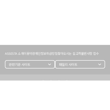
서
비
ASSESTA 소개
이용약관
개인정보취급방침
찾아오시는 길
고객불편사항 접수
스
이
용
expand_more
expand_more
정
보
어
세
스
타
정
보
(주) 어세스타
대표이사 : 김명준
개인정보관리자 : 손성훈 (243)
사업자등록번호 : 107-86-27487
사업자정보 확인 >
서울시 영등포구 국회대로68길 11,
삼보호정빌딩 5, 6층(여의도동)