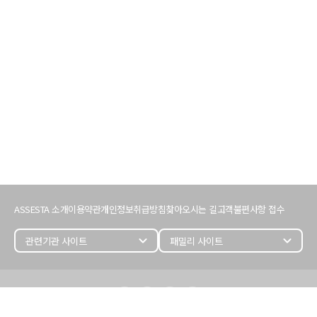
서
비
ASSESTA 소개
이용약관
개인정보취급방침
찾아오시는 길
고객불편사항 접수
스
이
용
expand_more
expand_more
정
보
어
세
스
타