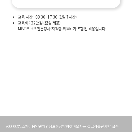
교육 시간 : 09:30~17:30 (1일 7시간)
교육비 : 22만원 (점심 제공)
MBTI
®
HR 전문강사 자격증 취득비가 포함된 비용입니다.
서
비
ASSESTA 소개
이용약관
개인정보취급방침
찾아오시는 길
고객불편사항 접수
스